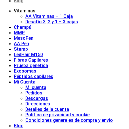
Blog
Vitaminas
AA Vitaminas – 1 Caja
Desafío 3, 2 y 1 – 3 cajas
Champú
MMP
MesoPen
AA Pen
Stamp
LedHair M150
Fibras Capilares
Prueba genética
Exosomas
Péptidos capilares
Mi Cuenta
Mi cuenta
Pedidos
Descargas
Direcciones
Detalles de la cuenta
Política de privacidad y cookie
Condiciones generales de compra y envío
Blog