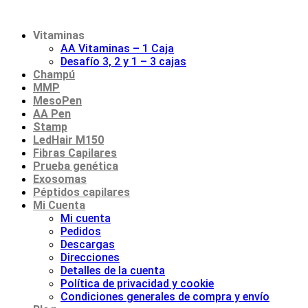
Vitaminas
AA Vitaminas – 1 Caja
Desafío 3, 2 y 1 – 3 cajas
Champú
MMP
MesoPen
AA Pen
Stamp
LedHair M150
Fibras Capilares
Prueba genética
Exosomas
Péptidos capilares
Mi Cuenta
Mi cuenta
Pedidos
Descargas
Direcciones
Detalles de la cuenta
Política de privacidad y cookie
Condiciones generales de compra y envío