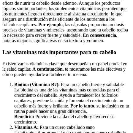
eficaz de nutrir tu cabello desde adentro. Aunque los productos
tópicos son importantes, los suplementos vitamínicos permiten que
los nutrientes lleguen directamente al sistema circulatorio, lo que
asegura una distribución más eficiente de los nutrientes a los
folículos capilares.
Por ejemplo
, las cápsulas proporcionan dosis
precisas de vitaminas y minerales, asegurando que tu cabello reciba
lo necesario para crecer fuerte y saludable.
En consecuencia
,
notarás mejoras significativas en su textura y volumen.
Las vitaminas más importantes para tu cabello
Existen varias vitaminas clave que desempeñan un papel crucial en
la salud capilar.
A continuación
, te mostramos las más efectivas y
cómo pueden ayudarte a fortalecer tu melena:
Biotina (Vitamina B7):
Para un cabello fuerte y saludable
La biotina es una de las vitaminas más conocidas para el
crecimiento del cabello. Ayuda a fortalecer los folículos
capilares, previene la caída y fomenta el crecimiento de un
cabello más fuerte y brillante.
Por lo tanto
, su inclusión en tu
rutina puede hacer una gran diferencia.
Beneficio:
Previene la caída del cabello y favorece su
crecimiento.
Vitamina A:
Para un cuero cabelludo sano
La vitamina A es esencial para mantener un cuero cabelludo