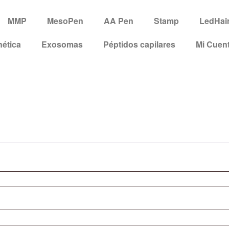
MMP
MesoPen
AA Pen
Stamp
LedHai
ética
Exosomas
Péptidos capilares
Mi Cuen