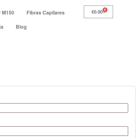
0
€
0.00
r M150
Fibras Capilares
ta
Blog