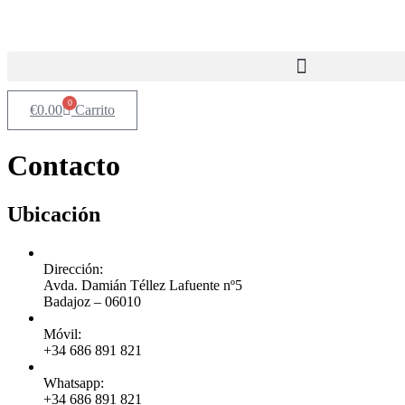
0
€
0.00
Carrito
Contacto
Ubicación
Dirección:
Avda. Damián Téllez Lafuente nº5
Badajoz – 06010
Móvil:
+34
686 891 821
Whatsapp:
+34 686 891 821