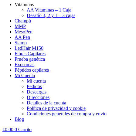
Vitaminas
AA Vitaminas – 1 Caja
Desafío 3, 2 y 1 – 3 cajas
Champú
MMP
MesoPen
AA Pen
Stamp
LedHair M150
Fibras Capilares
Prueba genética
Exosomas
Péptidos capilares
Mi Cuenta
Mi cuenta
Pedidos
Descargas
Direcciones
Detalles de la cuenta
Política de privacidad y cookie
Condiciones generales de compra y envío
Blog
€
0.00
0
Carrito