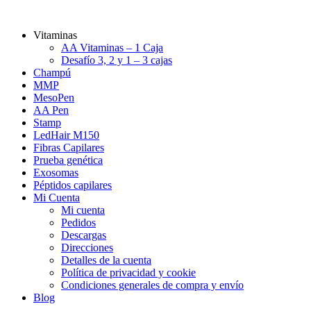
Vitaminas
AA Vitaminas – 1 Caja
Desafío 3, 2 y 1 – 3 cajas
Champú
MMP
MesoPen
AA Pen
Stamp
LedHair M150
Fibras Capilares
Prueba genética
Exosomas
Péptidos capilares
Mi Cuenta
Mi cuenta
Pedidos
Descargas
Direcciones
Detalles de la cuenta
Política de privacidad y cookie
Condiciones generales de compra y envío
Blog