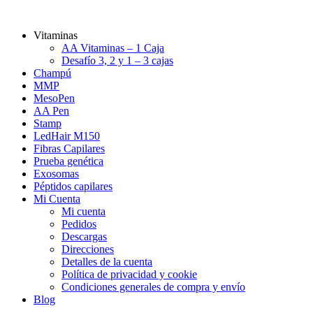
Vitaminas
AA Vitaminas – 1 Caja
Desafío 3, 2 y 1 – 3 cajas
Champú
MMP
MesoPen
AA Pen
Stamp
LedHair M150
Fibras Capilares
Prueba genética
Exosomas
Péptidos capilares
Mi Cuenta
Mi cuenta
Pedidos
Descargas
Direcciones
Detalles de la cuenta
Política de privacidad y cookie
Condiciones generales de compra y envío
Blog