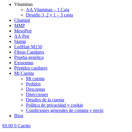
Vitaminas
AA Vitaminas – 1 Caja
Desafío 3, 2 y 1 – 3 cajas
Champú
MMP
MesoPen
AA Pen
Stamp
LedHair M150
Fibras Capilares
Prueba genética
Exosomas
Péptidos capilares
Mi Cuenta
Mi cuenta
Pedidos
Descargas
Direcciones
Detalles de la cuenta
Política de privacidad y cookie
Condiciones generales de compra y envío
Blog
€
0.00
0
Carrito