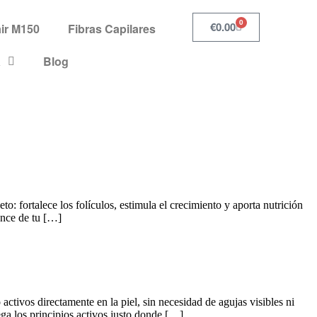
0
€
0.00
ir M150
Fibras Capilares
a
Blog
: fortalece los folículos, estimula el crecimiento y aporta nutrición
ance de tu […]
tivos directamente en la piel, sin necesidad de agujas visibles ni
a los principios activos justo donde […]