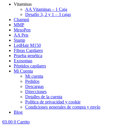
Vitaminas
AA Vitaminas – 1 Caja
Desafío 3, 2 y 1 – 3 cajas
Champú
MMP
MesoPen
AA Pen
Stamp
LedHair M150
Fibras Capilares
Prueba genética
Exosomas
Péptidos capilares
Mi Cuenta
Mi cuenta
Pedidos
Descargas
Direcciones
Detalles de la cuenta
Política de privacidad y cookie
Condiciones generales de compra y envío
Blog
€
0.00
0
Carrito