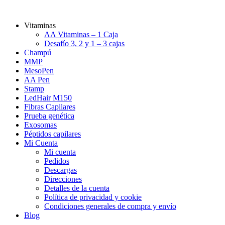
Vitaminas
AA Vitaminas – 1 Caja
Desafío 3, 2 y 1 – 3 cajas
Champú
MMP
MesoPen
AA Pen
Stamp
LedHair M150
Fibras Capilares
Prueba genética
Exosomas
Péptidos capilares
Mi Cuenta
Mi cuenta
Pedidos
Descargas
Direcciones
Detalles de la cuenta
Política de privacidad y cookie
Condiciones generales de compra y envío
Blog