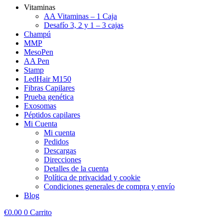
Vitaminas
AA Vitaminas – 1 Caja
Desafío 3, 2 y 1 – 3 cajas
Champú
MMP
MesoPen
AA Pen
Stamp
LedHair M150
Fibras Capilares
Prueba genética
Exosomas
Péptidos capilares
Mi Cuenta
Mi cuenta
Pedidos
Descargas
Direcciones
Detalles de la cuenta
Política de privacidad y cookie
Condiciones generales de compra y envío
Blog
€
0.00
0
Carrito