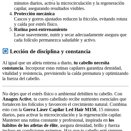
minutos diarios, activa la microcirculación y la regeneración
capilar, asegurando resultados visibles.
Protección mecánica
Cascos y gorros ajustados reducen la fricción, evitando rotura
y caída por estrés físico.
Rutina post-entrenamiento
Lavar suavemente, nutrir y secar adecuadamente asegura que
cada folículo permanezca saludable y activo.
Lección de disciplina y constancia
Al igual que un atleta entrena a diario,
tu cabello necesita
constancia
. Incorporar estas rutinas capilares garantiza densidad,
vitalidad y resistencia, previniendo la caída prematura y optimizando
la fuerza del cabello.
No dejes que el estrés físico o ambiental debiliten tu cabello. Con
Anagen Active
, tu cuero cabelludo recibe nutrientes esenciales que
fortalecen los folículos y favorecen el crecimiento natural. Combina
esto con la
Gorra Láser Capilar Led Hair M150
, 15 minutos
diarios, para activar la microcirculación y la regeneración capilar.
Mantener una rutina constante y profesional, inspirada en
los
hábitos de los atletas de élite
, asegura densidad, brillo y fuerza
incluso en condiciones extremas. Haz que tu cabello esté siempre