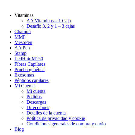
Vitaminas
AA Vitaminas – 1 Caja
Desafío 3, 2 y 1 – 3 cajas
Champú
MMP
MesoPen
AA Pen
Stamp
LedHair M150
Fibras Capilares
Prueba genética
Exosomas
Péptidos capilares
Mi Cuenta
Mi cuenta
Pedidos
Descargas
Direcciones
Detalles de la cuenta
Política de privacidad y cookie
Condiciones generales de compra y envío
Blog