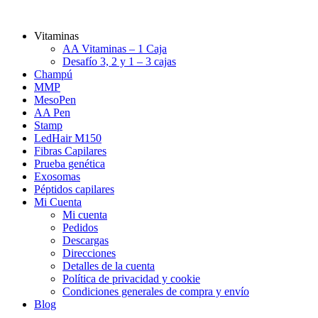
Vitaminas
AA Vitaminas – 1 Caja
Desafío 3, 2 y 1 – 3 cajas
Champú
MMP
MesoPen
AA Pen
Stamp
LedHair M150
Fibras Capilares
Prueba genética
Exosomas
Péptidos capilares
Mi Cuenta
Mi cuenta
Pedidos
Descargas
Direcciones
Detalles de la cuenta
Política de privacidad y cookie
Condiciones generales de compra y envío
Blog