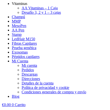
Vitaminas
AA Vitaminas – 1 Caja
Desafío 3, 2 y 1 – 3 cajas
Champú
MMP
MesoPen
AA Pen
Stamp
LedHair M150
Fibras Capilares
Prueba genética
Exosomas
Péptidos capilares
Mi Cuenta
Mi cuenta
Pedidos
Descargas
Direcciones
Detalles de la cuenta
Política de privacidad y cookie
Condiciones generales de compra y envío
Blog
€
0.00
0
Carrito