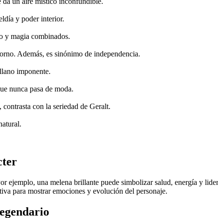
 da un aire místico inconfundible.
día y poder interior.
ilo y magia combinados.
torno. Además, es sinónimo de independencia.
illano imponente.
 que nunca pasa de moda.
contrasta con la seriedad de Geralt.
natural.
cter
r ejemplo, una melena brillante puede simbolizar salud, energía y lide
ativa para mostrar emociones y evolución del personaje.
legendario