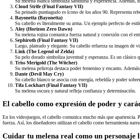
Su melena blanca simboliza sabiduría y experiencia. Además, le
Cloud Strife (Final Fantasy VII)
Su peinado puntiagudo es ícono de los años 90. Representa rebel
Bayonetta (Bayonetta)
Su cabello es literalmente su arma. Un ejemplo perfecto de est
Aloy (Horizon Zero Dawn)
Su melena rojiza comunica fuerza natural y conexión con el en
Sephiroth (Final Fantasy VII)
Largo, plateado y elegante. Su cabello refuerza su imagen de v
Link (The Legend of Zelda)
Su pelo dorado simboliza juventud y esperanza. Es un clásico
Triss Merigold (The Witcher)
Su melena pelirroja destaca poder femenino y encanto. Además, 
Dante (Devil May Cry)
Su cabello blanco se asocia con energía, rebeldía y poder sobre
Tifa Lockhart (Final Fantasy VII)
Su melena oscura y natural refleja confianza y determinación.
El cabello como expresión de poder y cará
En los videojuegos, el cabello comunica mucho más que apariencia. Po
fuerza. Así, los diseñadores utilizan el cabello como herramienta narr
Cuidar tu melena real como un personaje 