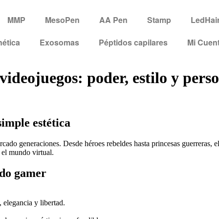
MMP
MesoPen
AA Pen
Stamp
LedHai
ética
Exosomas
Péptidos capilares
Mi Cuen
videojuegos: poder, estilo y pers
imple estética
cado generaciones. Desde héroes rebeldes hasta princesas guerreras, el
e el mundo virtual.
ndo gamer
 elegancia y libertad.