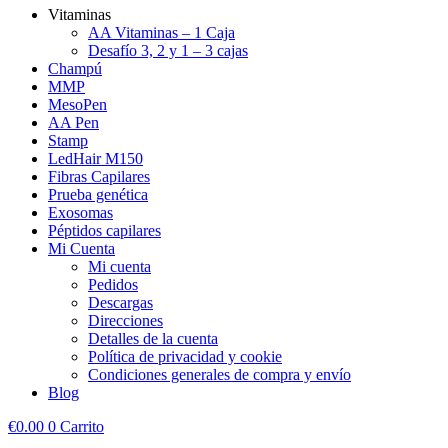
Vitaminas
AA Vitaminas – 1 Caja
Desafío 3, 2 y 1 – 3 cajas
Champú
MMP
MesoPen
AA Pen
Stamp
LedHair M150
Fibras Capilares
Prueba genética
Exosomas
Péptidos capilares
Mi Cuenta
Mi cuenta
Pedidos
Descargas
Direcciones
Detalles de la cuenta
Política de privacidad y cookie
Condiciones generales de compra y envío
Blog
€
0.00
0
Carrito