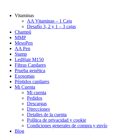
Vitaminas
AA Vitaminas – 1 Caja
Desafío 3, 2 y 1 – 3 cajas
Champú
MMP
MesoPen
AA Pen
Stamp
LedHair M150
Fibras Capilares
Prueba genética
Exosomas
Péptidos capilares
Mi Cuenta
Mi cuenta
Pedidos
Descargas
Direcciones
Detalles de la cuenta
Política de privacidad y cookie
Condiciones generales de compra y envío
Blog