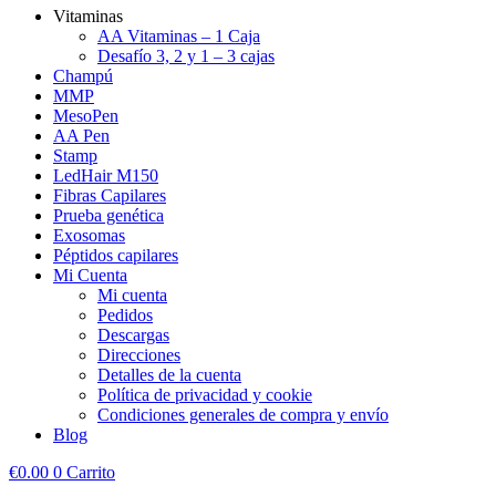
Vitaminas
AA Vitaminas – 1 Caja
Desafío 3, 2 y 1 – 3 cajas
Champú
MMP
MesoPen
AA Pen
Stamp
LedHair M150
Fibras Capilares
Prueba genética
Exosomas
Péptidos capilares
Mi Cuenta
Mi cuenta
Pedidos
Descargas
Direcciones
Detalles de la cuenta
Política de privacidad y cookie
Condiciones generales de compra y envío
Blog
€
0.00
0
Carrito