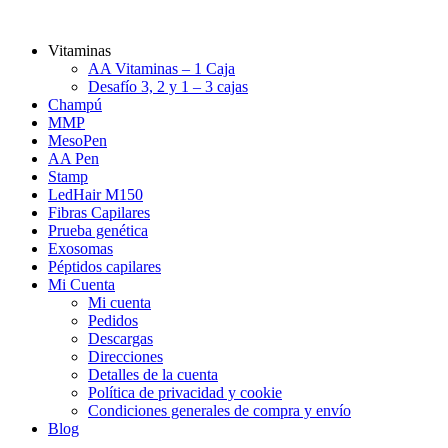
Vitaminas
AA Vitaminas – 1 Caja
Desafío 3, 2 y 1 – 3 cajas
Champú
MMP
MesoPen
AA Pen
Stamp
LedHair M150
Fibras Capilares
Prueba genética
Exosomas
Péptidos capilares
Mi Cuenta
Mi cuenta
Pedidos
Descargas
Direcciones
Detalles de la cuenta
Política de privacidad y cookie
Condiciones generales de compra y envío
Blog