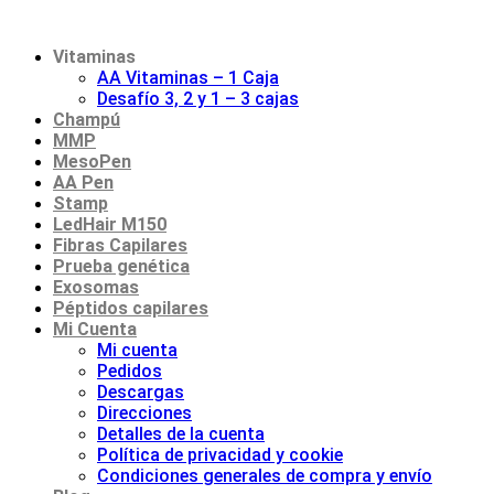
Vitaminas
AA Vitaminas – 1 Caja
Desafío 3, 2 y 1 – 3 cajas
Champú
MMP
MesoPen
AA Pen
Stamp
LedHair M150
Fibras Capilares
Prueba genética
Exosomas
Péptidos capilares
Mi Cuenta
Mi cuenta
Pedidos
Descargas
Direcciones
Detalles de la cuenta
Política de privacidad y cookie
Condiciones generales de compra y envío