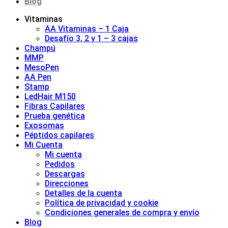
Blog
Vitaminas
AA Vitaminas – 1 Caja
Desafío 3, 2 y 1 – 3 cajas
Champú
MMP
MesoPen
AA Pen
Stamp
LedHair M150
Fibras Capilares
Prueba genética
Exosomas
Péptidos capilares
Mi Cuenta
Mi cuenta
Pedidos
Descargas
Direcciones
Detalles de la cuenta
Política de privacidad y cookie
Condiciones generales de compra y envío
Blog