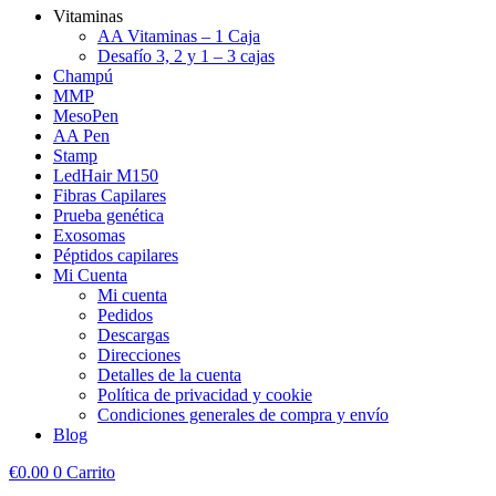
Vitaminas
AA Vitaminas – 1 Caja
Desafío 3, 2 y 1 – 3 cajas
Champú
MMP
MesoPen
AA Pen
Stamp
LedHair M150
Fibras Capilares
Prueba genética
Exosomas
Péptidos capilares
Mi Cuenta
Mi cuenta
Pedidos
Descargas
Direcciones
Detalles de la cuenta
Política de privacidad y cookie
Condiciones generales de compra y envío
Blog
€
0.00
0
Carrito