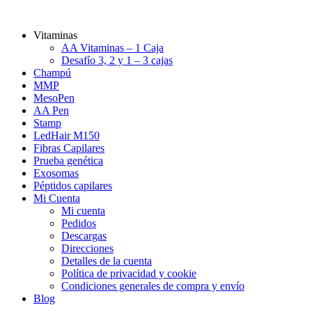
Vitaminas
AA Vitaminas – 1 Caja
Desafío 3, 2 y 1 – 3 cajas
Champú
MMP
MesoPen
AA Pen
Stamp
LedHair M150
Fibras Capilares
Prueba genética
Exosomas
Péptidos capilares
Mi Cuenta
Mi cuenta
Pedidos
Descargas
Direcciones
Detalles de la cuenta
Política de privacidad y cookie
Condiciones generales de compra y envío
Blog