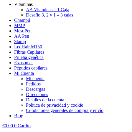
Vitaminas
AA Vitaminas – 1 Caja
Desafío 3, 2 y 1 – 3 cajas
Champú
MMP
MesoPen
AA Pen
Stamp
LedHair M150
Fibras Capilares
Prueba genética
Exosomas
Péptidos capilares
Mi Cuenta
Mi cuenta
Pedidos
Descargas
Direcciones
Detalles de la cuenta
Política de privacidad y cookie
Condiciones generales de compra y envío
Blog
€
0.00
0
Carrito