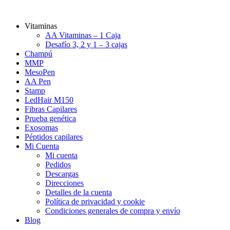
Vitaminas
AA Vitaminas – 1 Caja
Desafío 3, 2 y 1 – 3 cajas
Champú
MMP
MesoPen
AA Pen
Stamp
LedHair M150
Fibras Capilares
Prueba genética
Exosomas
Péptidos capilares
Mi Cuenta
Mi cuenta
Pedidos
Descargas
Direcciones
Detalles de la cuenta
Política de privacidad y cookie
Condiciones generales de compra y envío
Blog