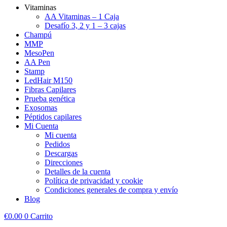
Vitaminas
AA Vitaminas – 1 Caja
Desafío 3, 2 y 1 – 3 cajas
Champú
MMP
MesoPen
AA Pen
Stamp
LedHair M150
Fibras Capilares
Prueba genética
Exosomas
Péptidos capilares
Mi Cuenta
Mi cuenta
Pedidos
Descargas
Direcciones
Detalles de la cuenta
Política de privacidad y cookie
Condiciones generales de compra y envío
Blog
€
0.00
0
Carrito