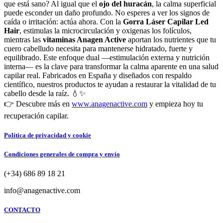
que está sano? Al igual que el
ojo del huracán
, la calma superficial
puede esconder un daño profundo. No esperes a ver los signos de
caída o irritación: actúa ahora. Con la
Gorra Láser Capilar Led
Hair
, estimulas la microcirculación y oxigenas los folículos,
mientras las
vitaminas Anagen Active
aportan los nutrientes que tu
cuero cabelludo necesita para mantenerse hidratado, fuerte y
equilibrado. Este enfoque dual —estimulación externa y nutrición
interna— es la clave para transformar la calma aparente en una salud
capilar real. Fabricados en España y diseñados con respaldo
científico, nuestros productos te ayudan a restaurar la vitalidad de tu
cabello desde la raíz. 💧✨
👉 Descubre más en
www.anagenactive.com
y empieza hoy tu
recuperación capilar.
Política de privacidad y cookie
Condiciones generales de compra y envío
(+34) 686 89 18 21
info@anagenactive.com
CONTACTO