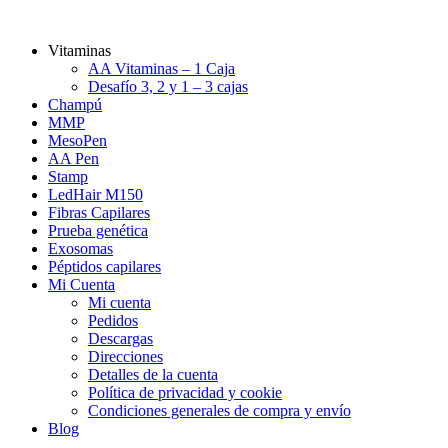
Vitaminas
AA Vitaminas – 1 Caja
Desafío 3, 2 y 1 – 3 cajas
Champú
MMP
MesoPen
AA Pen
Stamp
LedHair M150
Fibras Capilares
Prueba genética
Exosomas
Péptidos capilares
Mi Cuenta
Mi cuenta
Pedidos
Descargas
Direcciones
Detalles de la cuenta
Política de privacidad y cookie
Condiciones generales de compra y envío
Blog