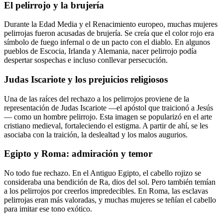
El pelirrojo y la brujería
Durante la Edad Media y el Renacimiento europeo, muchas mujeres
pelirrojas fueron acusadas de brujería. Se creía que el color rojo era
símbolo de fuego infernal o de un pacto con el diablo. En algunos
pueblos de Escocia, Irlanda y Alemania, nacer pelirrojo podía
despertar sospechas e incluso conllevar persecución.
Judas Iscariote y los prejuicios religiosos
Una de las raíces del rechazo a los pelirrojos proviene de la
representación de Judas Iscariote —el apóstol que traicionó a Jesús
— como un hombre pelirrojo. Esta imagen se popularizó en el arte
cristiano medieval, fortaleciendo el estigma. A partir de ahí, se les
asociaba con la traición, la deslealtad y los malos augurios.
Egipto y Roma: admiración y temor
No todo fue rechazo. En el Antiguo Egipto, el cabello rojizo se
consideraba una bendición de Ra, dios del sol. Pero también temían
a los pelirrojos por creerlos impredecibles. En Roma, las esclavas
pelirrojas eran más valoradas, y muchas mujeres se teñían el cabello
para imitar ese tono exótico.