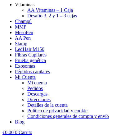
Vitaminas
AA Vitaminas – 1 Caja
Desafío 3, 2 y 1 – 3 cajas
Champú
MMP
MesoPen
AA Pen
Stamp
LedHair M150
Fibras Capilares
Prueba genética
Exosomas
Péptidos capilares
Mi Cuenta
Mi cuenta
Pedidos
Descargas
Direcciones
Detalles de la cuenta
Política de privacidad y cookie
Condiciones generales de compra y envío
Blog
€
0.00
0
Carrito