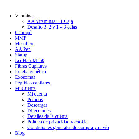
Vitaminas
AA Vitaminas – 1 Caja
Desafío 3, 2 y 1 – 3 cajas
Champú
MMP
MesoPen
AA Pen
Stamp
LedHair M150
Fibras Capilares
Prueba genética
Exosomas
Péptidos capilares
Mi Cuenta
Mi cuenta
Pedidos
Descargas
Direcciones
Detalles de la cuenta
Política de privacidad y cookie
Condiciones generales de compra y envío
Blog