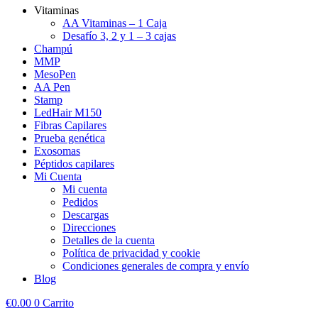
Vitaminas
AA Vitaminas – 1 Caja
Desafío 3, 2 y 1 – 3 cajas
Champú
MMP
MesoPen
AA Pen
Stamp
LedHair M150
Fibras Capilares
Prueba genética
Exosomas
Péptidos capilares
Mi Cuenta
Mi cuenta
Pedidos
Descargas
Direcciones
Detalles de la cuenta
Política de privacidad y cookie
Condiciones generales de compra y envío
Blog
€
0.00
0
Carrito