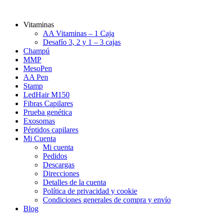
Vitaminas
AA Vitaminas – 1 Caja
Desafío 3, 2 y 1 – 3 cajas
Champú
MMP
MesoPen
AA Pen
Stamp
LedHair M150
Fibras Capilares
Prueba genética
Exosomas
Péptidos capilares
Mi Cuenta
Mi cuenta
Pedidos
Descargas
Direcciones
Detalles de la cuenta
Política de privacidad y cookie
Condiciones generales de compra y envío
Blog