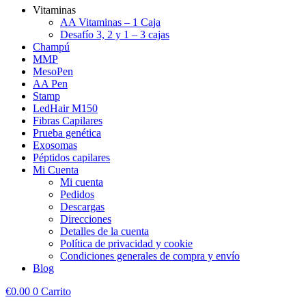
Vitaminas
AA Vitaminas – 1 Caja
Desafío 3, 2 y 1 – 3 cajas
Champú
MMP
MesoPen
AA Pen
Stamp
LedHair M150
Fibras Capilares
Prueba genética
Exosomas
Péptidos capilares
Mi Cuenta
Mi cuenta
Pedidos
Descargas
Direcciones
Detalles de la cuenta
Política de privacidad y cookie
Condiciones generales de compra y envío
Blog
€
0.00
0
Carrito