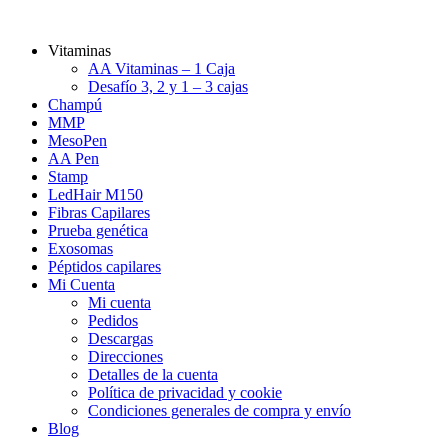
Vitaminas
AA Vitaminas – 1 Caja
Desafío 3, 2 y 1 – 3 cajas
Champú
MMP
MesoPen
AA Pen
Stamp
LedHair M150
Fibras Capilares
Prueba genética
Exosomas
Péptidos capilares
Mi Cuenta
Mi cuenta
Pedidos
Descargas
Direcciones
Detalles de la cuenta
Política de privacidad y cookie
Condiciones generales de compra y envío
Blog