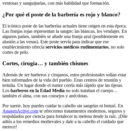
ventosas y sanguijuelas, con más habilidad que formación.
¿Por qué el poste de la barbería es rojo y blanco?
El icónico poste de las barberías actuales tiene origen en esta época.
Las franjas rojas representan la sangre; las blancas, los vendajes. En
algunos países, también se añade una franja azul (posiblemente en
alusión a las venas). Este poste servía para indicar que ese
establecimiento ofrecía
servicios médicos rudimentarios
, no solo
cortes de pelo.
Cortes, cirugía… y también chismes
Además de ser barberos y cirujanos, estos profesionales solían estar
bien informados de la vida del pueblo. Eran centros de reunión y
tertulia. Un lugar donde el rumor corría más rápido que las tijeras.
Los
barberos en la Edad Media
no solo trataban el cuerpo…
también el alma, con sus consejos y anécdotas.
Por suerte, hoy puedes cuidar tu cabello sin sangrías ni bisturí. En
AnagenActive.com
te ofrecemos tratamientos modernos, seguros y
respaldados por ciencia para fortalecer tu melena desde la raíz. ¡Dile
adiós a los remedios medievales y dale a tu cabello el cuidado que
merece!