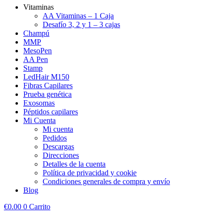
Vitaminas
AA Vitaminas – 1 Caja
Desafío 3, 2 y 1 – 3 cajas
Champú
MMP
MesoPen
AA Pen
Stamp
LedHair M150
Fibras Capilares
Prueba genética
Exosomas
Péptidos capilares
Mi Cuenta
Mi cuenta
Pedidos
Descargas
Direcciones
Detalles de la cuenta
Política de privacidad y cookie
Condiciones generales de compra y envío
Blog
€
0.00
0
Carrito