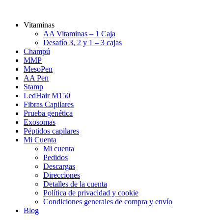
Vitaminas
AA Vitaminas – 1 Caja
Desafío 3, 2 y 1 – 3 cajas
Champú
MMP
MesoPen
AA Pen
Stamp
LedHair M150
Fibras Capilares
Prueba genética
Exosomas
Péptidos capilares
Mi Cuenta
Mi cuenta
Pedidos
Descargas
Direcciones
Detalles de la cuenta
Política de privacidad y cookie
Condiciones generales de compra y envío
Blog